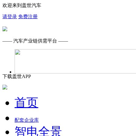
欢迎来到盖世汽车
请登录
免费注册
—— 汽车产业链供需平台 ——
下载盖世APP
首页
配套企业库
智电全景