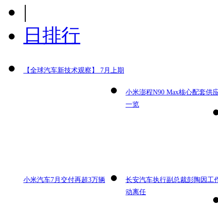
|
日排行
【全球汽车新技术观察】 7月上期
小米澎程N90 Max核心配套供
一览
小米汽车7月交付再超3万辆
长安汽车执行副总裁彭陶因工
动离任