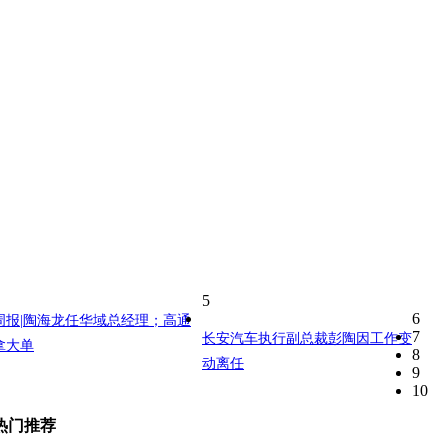
5
6
周报|陶海龙任华域总经理；高通
7
长安汽车执行副总裁彭陶因工作变
拿大单
8
动离任
9
10
热门推荐