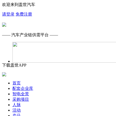
欢迎来到盖世汽车
请登录
免费注册
—— 汽车产业链供需平台 ——
下载盖世APP
首页
配套企业库
智电全景
采购项目
人脉
活动
产品