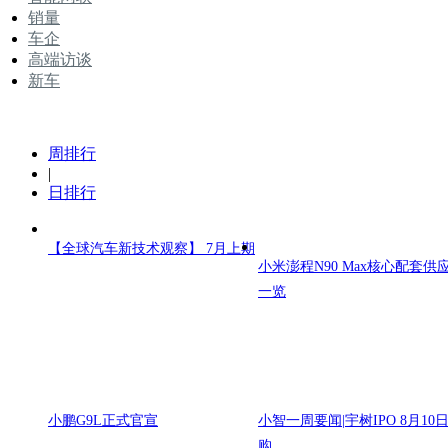
销量
车企
高端访谈
新车
周排行
|
日排行
【全球汽车新技术观察】 7月上期
小米澎程N90 Max核心配套供
一览
小鹏G9L正式官宣
小智一周要闻|宇树IPO 8月10
购