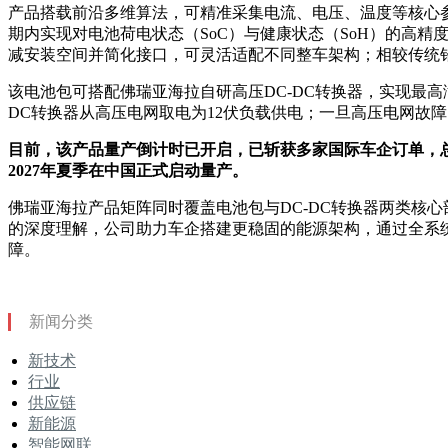
产品搭载前沿多维算法，可精准采集电流、电压、温度等核心
期内实现对电池荷电状态（SoC）与健康状态（SoH）的高
减安装空间并简化接口，可灵活适配不同整车架构；相较传统铅
该电池包可搭配佛瑞亚海拉自研高压DC-DC转换器，实现最高满
DC转换器从高压电网取电为12伏负载供电；一旦高压电网故
目前，该产品量产倒计时已开启，已斩获多家国际车企订单，
2027年夏季在中国正式启动量产。
佛瑞亚海拉产品矩阵同时覆盖电池包与DC-DC转换器两类核
的深度理解，公司助力车企搭建更稳固的能源架构，通过全系
障。
新闻分类
新技术
行业
供应链
新能源
智能网联