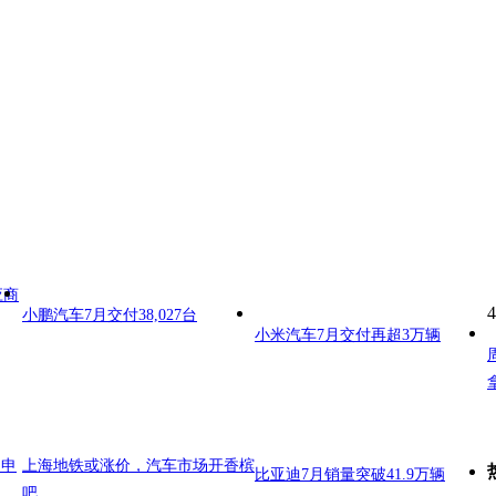
应商
4
小鹏汽车7月交付38,027台
小米汽车7月交付再超3万辆
日申
上海地铁或涨价，汽车市场开香槟
比亚迪7月销量突破41.9万辆
吧