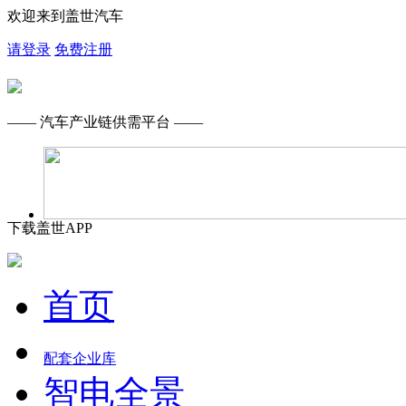
欢迎来到盖世汽车
请登录
免费注册
—— 汽车产业链供需平台 ——
下载盖世APP
首页
配套企业库
智电全景