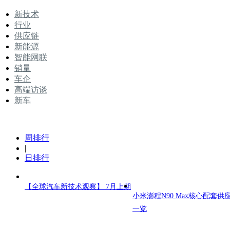
新技术
行业
供应链
新能源
智能网联
销量
车企
高端访谈
新车
周排行
|
日排行
【全球汽车新技术观察】 7月上期
小米澎程N90 Max核心配套供
一览