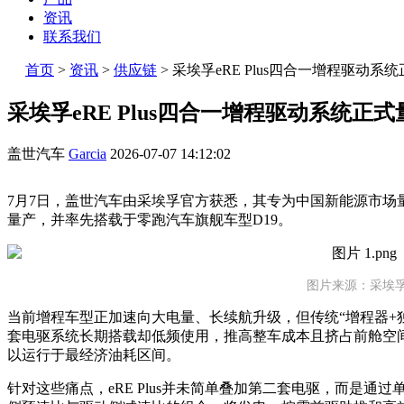
资讯
联系我们
首页
>
资讯
>
供应链
>
采埃孚eRE Plus四合一增程驱动系
采埃孚eRE Plus四合一增程驱动系统正
盖世汽车
Garcia
2026-07-07 14:12:02
7月7日，盖世汽车由采埃孚官方获悉，其专为中国新能源市场量身
量产，并率先搭载于零跑汽车旗舰车型D19。
图片来源：采埃
当前增程车型正加速向大电量、长续航升级，但传统“增程器+
套电驱系统长期搭载却低频使用，推高整车成本且挤占前舱空
以运行于最经济油耗区间。
针对这些痛点，eRE Plus并未简单叠加第二套电驱，而是