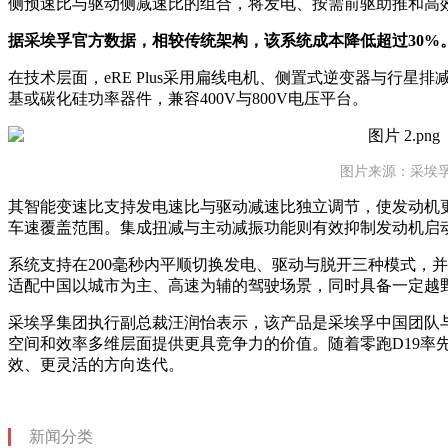
侧预速比与驱动侧减速比的组合，将发电、按需前驱助推和高
据采埃孚官方数据，相较传统架构，该系统成本降低超过30%
在技术层面，eRE Plus采用扁线电机、侧置式逆变器与行
基或碳化硅功率器件，兼容400V与800V电压平台。
图片来源：采埃
其智能变速比支持发电速比与驱动减速比独立调节，使发动机
车速覆盖范围。集成扭减与主动减振功能则有效抑制发动机启
系统支持在200毫秒内平顺切换发电、驱动与脱开三种模式，
适配中国以城市为主、高速为辅的驾驶场景，同时具备一定越
采埃孚集团执行副总裁汪润怡表示，该产品是采埃孚中国团队
空间和效率多维层面提供更具竞争力的价值。随着零跑D19率
效、更灵活的方向迭代。
新闻分类