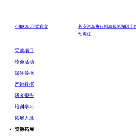
小鹏G9L正式官宣
长安汽车执行副总裁彭陶因工
动离任
采购项目
峰会活动
媒体传播
产销数据
研究报告
培训学习
拓展人脉
资源拓展