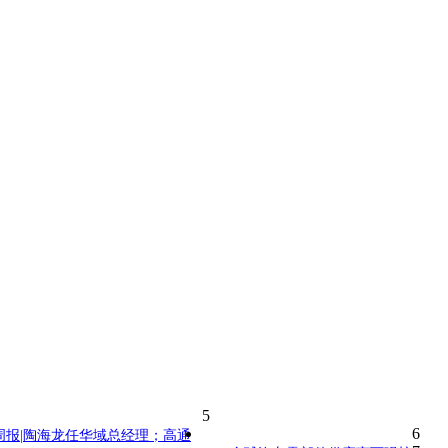
5
6
周报|陶海龙任华域总经理；高通