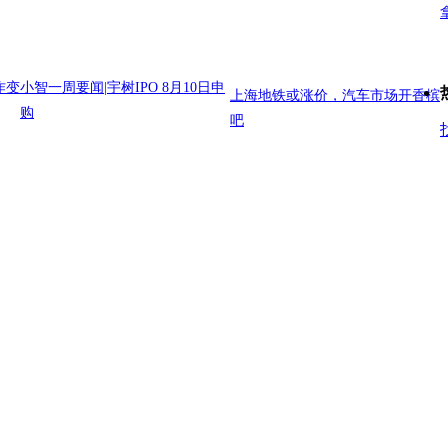
作变
小智一周要闻|宇树IPO 8月10日申
上海地铁或涨价，汽车市场开香槟
购
吧