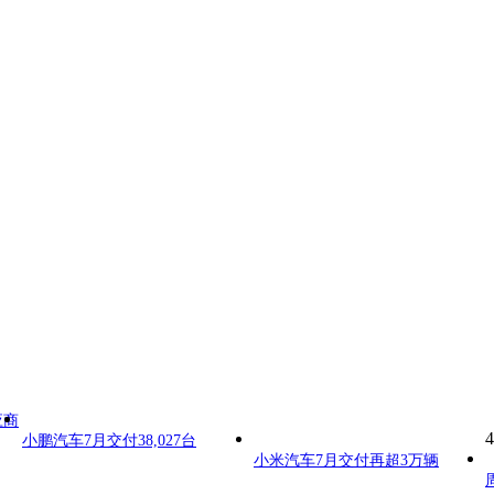
应商
4
小鹏汽车7月交付38,027台
小米汽车7月交付再超3万辆