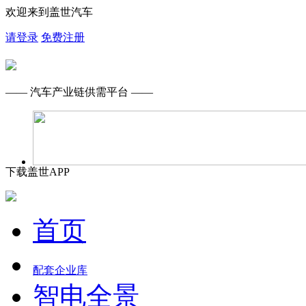
欢迎来到盖世汽车
请登录
免费注册
—— 汽车产业链供需平台 ——
下载盖世APP
首页
配套企业库
智电全景