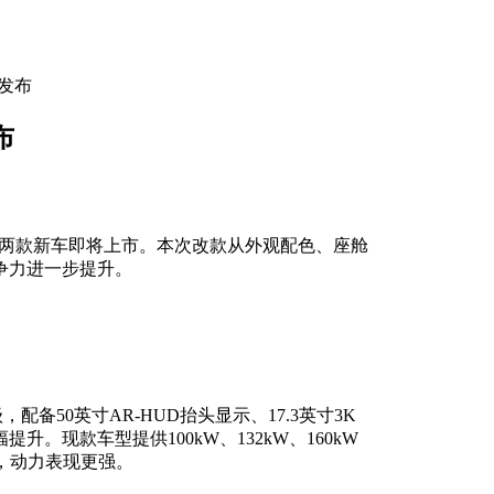
图发布
布
置，两款新车即将上市。本次改款从外观配色、座舱
争力进一步提升。
备50英寸AR-HUD抬头显示、17.3英寸3K
。现款车型提供100kW、132kW、160kW
版本，动力表现更强。