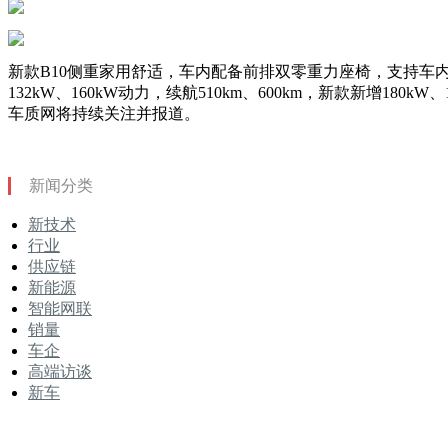
新款B10侧重家用舒适，车内配备前排双零重力座椅，支持车内
132kW、160kW动力，续航510km、600km，新款新增18
车质网将持续关注并报道。
新闻分类
新技术
行业
供应链
新能源
智能网联
销量
车企
高端访谈
新车