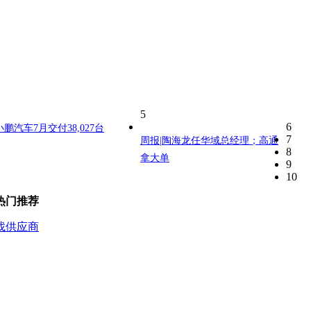
5
6
小鹏汽车7月交付38,027台
7
周报|陶海龙任华域总经理；高通
8
拿大单
9
10
热门推荐
找供应商