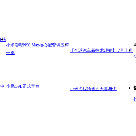
强榜
4
小米澎程N90 Max核心配套供应商
【全球汽车新技术观察】 7月上期
一览
日申
小鹏G9L正式官宣
小米澎程预售五天喜与忧