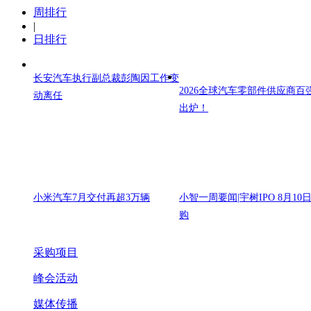
周排行
|
日排行
长安汽车执行副总裁彭陶因工作变
2026全球汽车零部件供应商百
动离任
出炉！
小米汽车7月交付再超3万辆
小智一周要闻|宇树IPO 8月10
购
采购项目
峰会活动
媒体传播