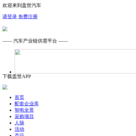
欢迎来到盖世汽车
请登录
免费注册
—— 汽车产业链供需平台 ——
下载盖世APP
首页
配套企业库
智电全景
采购项目
人脉
活动
产品