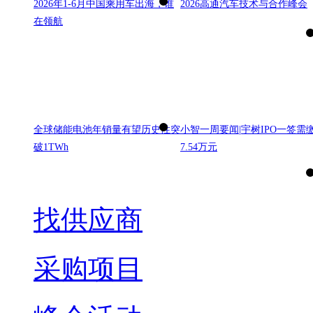
2026年1-6月中国乘用车出海，谁
2026高通汽车技术与合作峰会
在领航
全球储能电池年销量有望历史性突
小智一周要闻|宇树IPO一签需
破1TWh
7.54万元
找供应商
采购项目