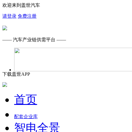
欢迎来到盖世汽车
请登录
免费注册
—— 汽车产业链供需平台 ——
下载盖世APP
首页
配套企业库
智电全景