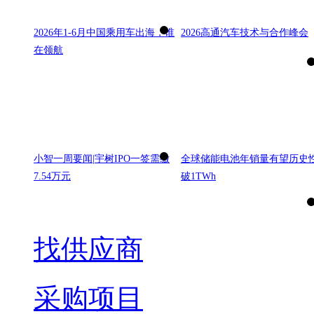
2026年1-6月中国乘用车出海，谁
2026高通汽车技术与合作峰会
在领航
小智一周要闻|宇树IPO一签需缴
全球储能电池年销量有望历史
7.54万元
破1TWh
找供应商
采购项目