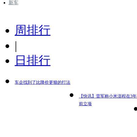
新车
周排行
|
日排行
车企找到了比降价更狠的打法
【快讯】雷军称小米澎程在3年
前立项