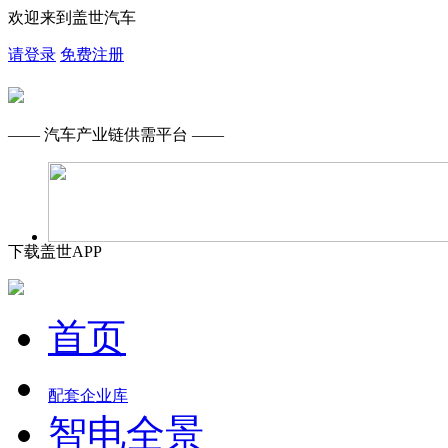
欢迎来到盖世汽车
请登录
免费注册
—— 汽车产业链供需平台 ——
下载盖世APP
首页
配套企业库
智电全景