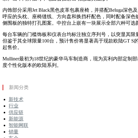
内饰部分采用Jet Black黑色皮革包裹座椅，并搭配Belug
呼应的头枕、座椅缝线、方向盘和换挡杆配色，同时配备深色
侧围板的独特打孔图案。中控台上嵌有一块展示全部六种可选颜色的
每台车辆的门槛饰板和仪表台均标注独立序列号，以突显其限
但鉴于其全球限量100台，预计售价将显著高于现款欧陆GT S的296
起售价。
Mulliner最初为18世纪的豪华马车制造商，现为宾利内部定制
度个性化版本的欧陆系列。
新闻分类
新技术
行业
供应链
新能源
智能网联
销量