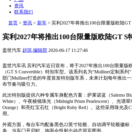
资讯
联系我们
首页
>
资讯
>
新车
>
宾利2027年将推出100台限量版欧陆GT
宾利2027年将推出100台限量版欧陆GT 
盖世汽车
赵琼,编辑部
2026-06-17 11:27:46
盖世汽车讯 宾利汽车近日宣布，将于2027年推出100台限量版欧陆GT S
（GT S Convertible）特别车型。该系列名为“Mulliner定制系列”（B
部门Mulliner打造的年度首发特别版车系，未来计划每年推
布节奏与吸引力。
此次特别版提供六种专属车身配色方案：萨莱诺蓝（Salerno Blue）、雪
White）、午夜棱镜珠光（Midnight Prism Pearlescent）、光谱翠
Orange）和亮红宝石红（Bright Ruby Red）。这些采用珠光
用。
外观方面，每台车均配备黑色22英寸轮毂、自动调平轮毂徽标，
条。当车门开启时，地面会投射出动态迎宾图形。