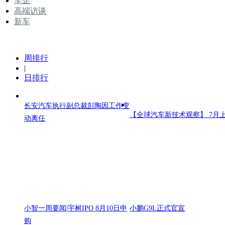
车企
高端访谈
新车
周排行
|
日排行
长安汽车执行副总裁彭陶因工作变
【全球汽车新技术观察】 7月
动离任
小智一周要闻|宇树IPO 8月10日申
小鹏G9L正式官宣
购