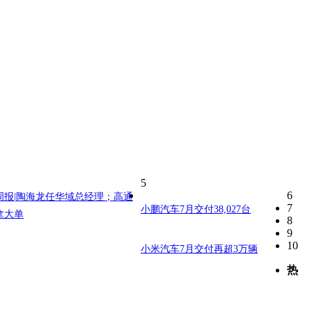
5
6
周报|陶海龙任华域总经理；高通
7
小鹏汽车7月交付38,027台
拿大单
8
9
10
小米汽车7月交付再超3万辆
热