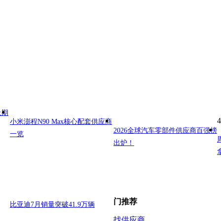
上期
4
小米澎程N90 Max核心配套供应商
2026全球汽车零部件供应商百强榜
一览
出炉！
门推荐
比亚迪7月销量突破41.9万辆
找供应商