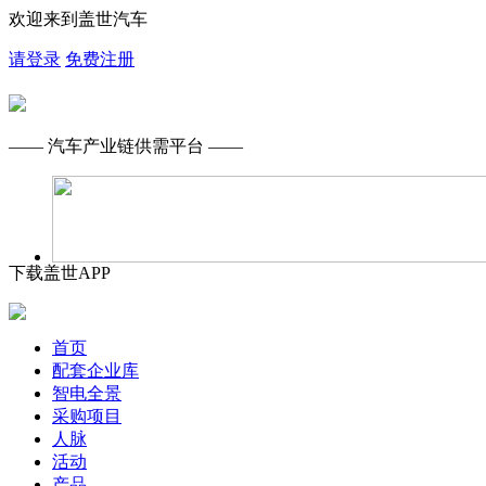
欢迎来到盖世汽车
请登录
免费注册
—— 汽车产业链供需平台 ——
下载盖世APP
首页
配套企业库
智电全景
采购项目
人脉
活动
产品