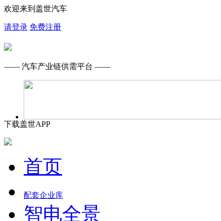
欢迎来到盖世汽车
请登录
免费注册
—— 汽车产业链供需平台 ——
下载盖世APP
首页
配套企业库
智电全景