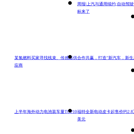
周报|上汽与通用续约;自动驾
标来了
某氢燃料买家寻找线束、传感器供
合作共赢，打造“新汽车，新生
应商
上半年海外动力电池装车量TOP10
福特全新电动皮卡起售价约2.8
美元