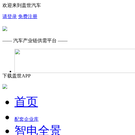
欢迎来到盖世汽车
请登录
免费注册
—— 汽车产业链供需平台 ——
下载盖世APP
首页
配套企业库
智电全景