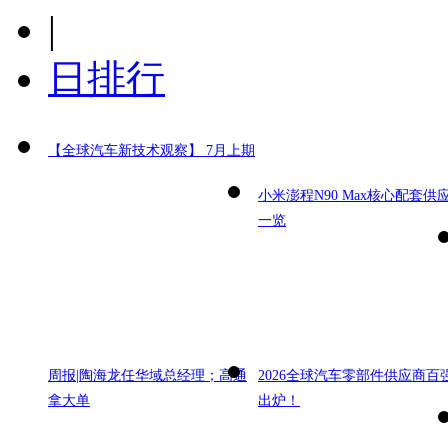
|
日排行
【全球汽车新技术观察】 7月上期
小米澎程N90 Max核心配套供
一览
周报|陶海龙任华域总经理；高通
2026全球汽车零部件供应商百
拿大单
出炉！