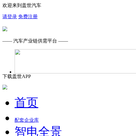
欢迎来到盖世汽车
请登录
免费注册
—— 汽车产业链供需平台 ——
下载盖世APP
首页
配套企业库
智电全景