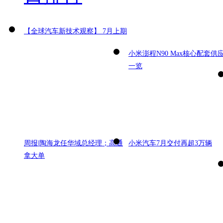
【全球汽车新技术观察】 7月上期
小米澎程N90 Max核心配套供
一览
周报|陶海龙任华域总经理；高通
小米汽车7月交付再超3万辆
拿大单