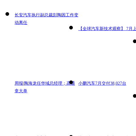
长安汽车执行副总裁彭陶因工作变
动离任
【全球汽车新技术观察】 7月
周报|陶海龙任华域总经理；高通
小鹏汽车7月交付38,027台
拿大单