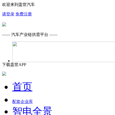
欢迎来到盖世汽车
请登录
免费注册
—— 汽车产业链供需平台 ——
下载盖世APP
首页
配套企业库
智电全景