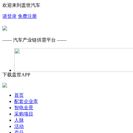
欢迎来到盖世汽车
请登录
免费注册
—— 汽车产业链供需平台 ——
下载盖世APP
首页
配套企业库
智电全景
采购项目
人脉
活动
产品