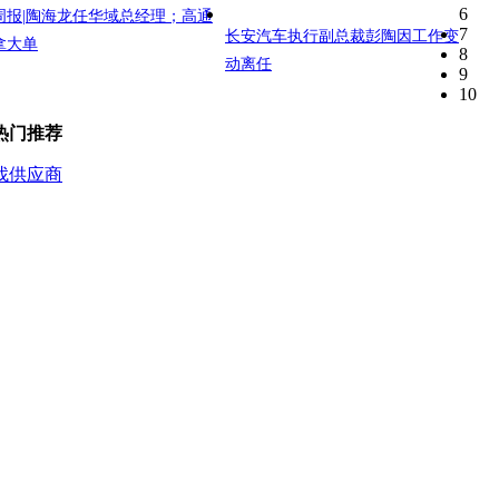
6
周报|陶海龙任华域总经理；高通
7
长安汽车执行副总裁彭陶因工作变
拿大单
8
动离任
9
10
热门推荐
找供应商