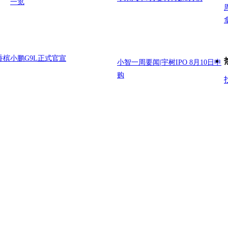
一览
香槟
小鹏G9L正式官宣
小智一周要闻|宇树IPO 8月10日申
购