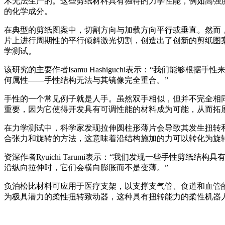
术无法生产的。这些剪纸材料具有独特的力学性能，例如高强
的化学成分。
在典型的剪纸图案中，切割方向与加载方向平行或垂直。然而
片上进行周期性的平行倾斜激光切割，创造出了创新的剪纸图
学测试。
该研究的主要作者Isamu Hashiguchi表示：“我们能够
何属性——手性结构无法与其镜像完全重合。”
手性的一个常见例子就是人手。虽然双手相似，但并不完全相同
重要，因为它使得开发具有可调性能的材料成为可能，从而拓
在力学测试中，科学家发现拉伸圆柱形薄片会导致其发生扭转
合张力和旋转的方法，这意味着沿结构施加的力可以转化为旋
资深作者Ryuichi Tarumi表示：“我们发现一些手性剪纸结构
沿纵向拉伸时，它们会横向膨胀而不是变薄。”
负泊松比材料可应用于医疗支架，以支撑支气管、食道和血管
为极具潜力的柔性扭转致动器，这种具有扭转能力的柔性机器