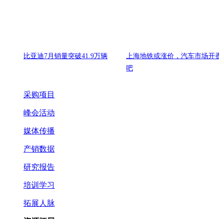
比亚迪7月销量突破41.9万辆
上海地铁或涨价，汽车市场开
吧
采购项目
峰会活动
媒体传播
产销数据
研究报告
培训学习
拓展人脉