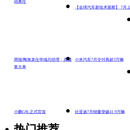
动离任
【全球汽车新技术观察】 7月
周报|陶海龙任华域总经理；高通
小米汽车7月交付再超3万辆
拿大单
小鹏G9L正式官宣
比亚迪7月销量突破41.9万辆
热门推荐