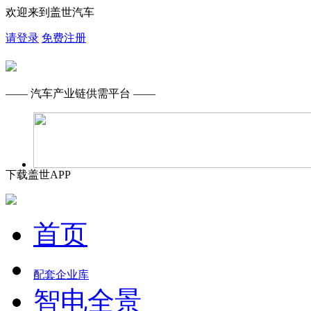
欢迎来到盖世汽车
请登录
免费注册
—— 汽车产业链供需平台 ——
下载盖世APP
首页
配套企业库
智电全景