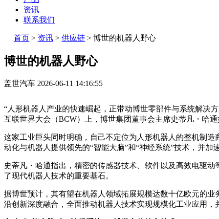
资讯
联系我们
首页
>
资讯
>
供应链
>
博世的机器人野心
博世的机器人野心
盖世汽车
2026-06-11 14:16:55
“人形机器人产业的快速崛起，正带动博世零部件与系统解决方
互联世界大会（BCW）上，博世集团董事会主席史蒂凡・哈通
这家工业巨头同时明确，自己不定位为人形机器人的整机制造
动化与机器人提供领先的“智能大脑”和“神经系统”技术，并加
史蒂凡・哈通指出，精密的传感器技术、软件以及高效电驱动
了现代机器人技术的重要基石。
据博世预计，其有望在机器人领域拓展规模达数十亿欧元的业
沿创新深度融合，全面推动机器人技术实现规模化工业应用，