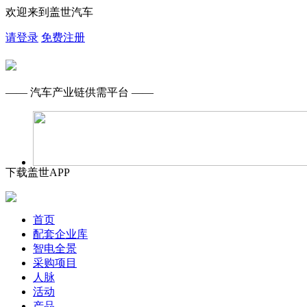
欢迎来到盖世汽车
请登录
免费注册
—— 汽车产业链供需平台 ——
下载盖世APP
首页
配套企业库
智电全景
采购项目
人脉
活动
产品