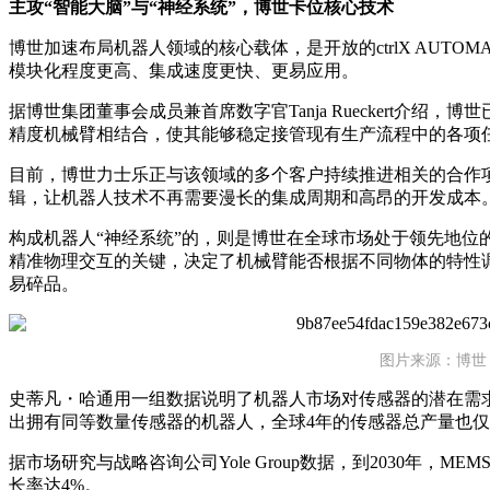
主攻“智能大脑”与“神经系统”，博世卡位核心技术
博世加速布局机器人领域的核心载体，是开放的ctrlX AUTO
模块化程度更高、集成速度更快、更易应用。
据博世集团董事会成员兼首席数字官Tanja Rueckert介绍
精度机械臂相结合，使其能够稳定接管现有生产流程中的各项
目前，博世力士乐正与该领域的多个客户持续推进相关的合作
辑，让机器人技术不再需要漫长的集成周期和高昂的开发成本
构成机器人“神经系统”的，则是博世在全球市场处于领先地位
精准物理交互的关键，决定了机械臂能否根据不同物体的特性
易碎品。
图片来源：博世
史蒂凡・哈通用一组数据说明了机器人市场对传感器的潜在需求
出拥有同等数量传感器的机器人，全球4年的传感器总产量也仅够生
据市场研究与战略咨询公司Yole Group数据，到2030年，M
长率达4%。