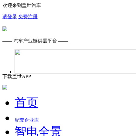
欢迎来到盖世汽车
请登录
免费注册
—— 汽车产业链供需平台 ——
下载盖世APP
首页
配套企业库
智电全景