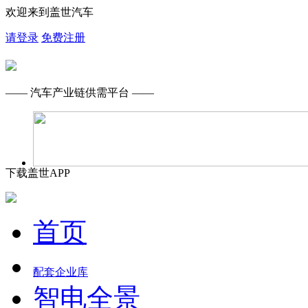
欢迎来到盖世汽车
请登录
免费注册
—— 汽车产业链供需平台 ——
下载盖世APP
首页
配套企业库
智电全景