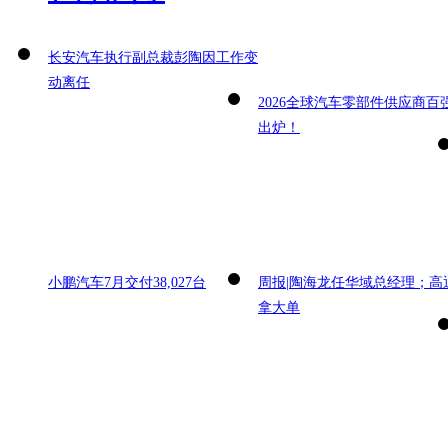
长安汽车执行副总裁彭陶因工作变
动离任
2026全球汽车零部件供应商百
出炉！
小鹏汽车7月交付38,027台
周报|陶海龙任华域总经理；高
拿大单