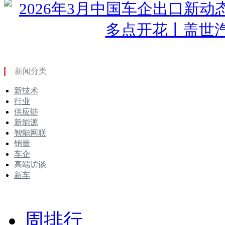
新闻分类
新技术
行业
供应链
新能源
智能网联
销量
车企
高端访谈
新车
周排行