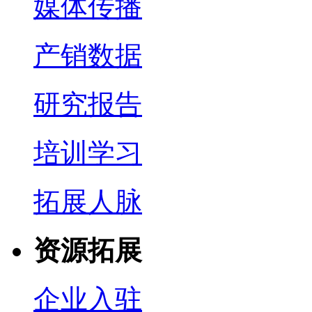
媒体传播
产销数据
研究报告
培训学习
拓展人脉
资源拓展
企业入驻