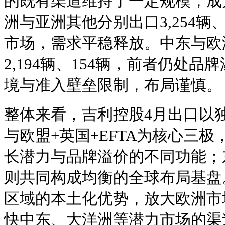
的既有渠道维持了一定规模，成
洲与亚洲其他分别出口3,254辆、
市场，需求平稳释放。中东与欧
2,194辆、154辆，前者仍处
境与准入壁垒限制，布局谨慎。
整体来看，吉利控股4月出口以
与欧盟+英国+EFTA为核心三
长潜力与品牌溢价的不同功能；
则共同构成均衡的全球布局基盘
区域的本土化优势，放大欧洲市
快中东、大洋洲等潜力市场的渠