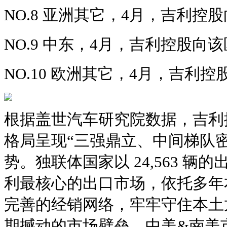
NO.8 亚洲其它，4月，吉利控股
NO.9 中东，4月，吉利控股向该
NO.10 欧洲其它，4月，吉利控
根据盖世汽车研究院数据，吉利
格局呈现“三强鼎立、中间梯队
势。独联体国家以 24,563 
利最核心的出口市场，依托多年
完善的经销网络，牢牢守住本土
期撼动的市场壁垒。中美&南美市场