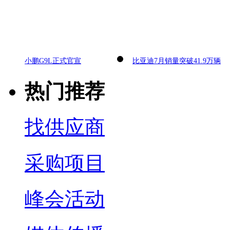
小鹏G9L正式官宣
比亚迪7月销量突破41.9万辆
热门推荐
找供应商
采购项目
峰会活动