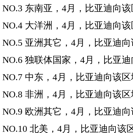
NO.3 东南亚，4月，比亚迪向该区
NO.4 大洋洲，4月，比亚迪向该
NO.5 亚洲其它，4月，比亚迪向
NO.6 独联体国家，4月，比亚迪
NO.7 中东，4月，比亚迪向该区域
NO.8 非洲，4月，比亚迪向该区域
NO.9 欧洲其它，4月，比亚迪向
NO.10 北美，4月，比亚迪向该