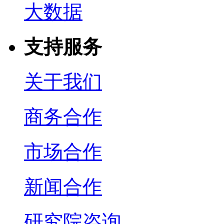
大数据
支持服务
关于我们
商务合作
市场合作
新闻合作
研究院咨询