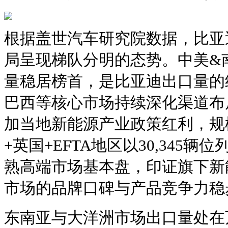
根据盖世汽车研究院数据，比亚
局呈现梯队分明的态势。中美&南美
量稳居榜首，是比亚迪出口量的
巴西等核心市场持续深化渠道布
加当地新能源产业政策红利，规
+英国+EFTA地区以30,345
熟高端市场基本盘，印证旗下新
市场的品牌口碑与产品竞争力稳
东南亚与大洋洲市场出口量处在