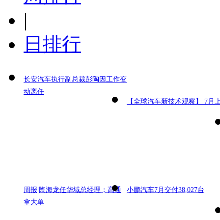
|
日排行
长安汽车执行副总裁彭陶因工作变
动离任
【全球汽车新技术观察】 7月
周报|陶海龙任华域总经理；高通
小鹏汽车7月交付38,027台
拿大单