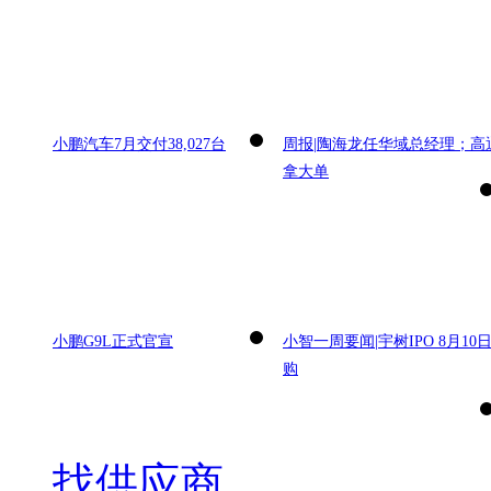
小鹏汽车7月交付38,027台
周报|陶海龙任华域总经理；高
拿大单
小鹏G9L正式官宣
小智一周要闻|宇树IPO 8月10
购
找供应商