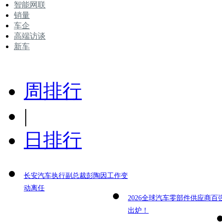
智能网联
销量
车企
高端访谈
新车
周排行
|
日排行
长安汽车执行副总裁彭陶因工作变
动离任
2026全球汽车零部件供应商百
出炉！