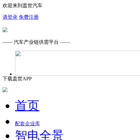
欢迎来到盖世汽车
请登录
免费注册
—— 汽车产业链供需平台 ——
下载盖世APP
首页
配套企业库
智电全景