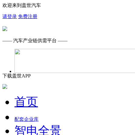
欢迎来到盖世汽车
请登录
免费注册
—— 汽车产业链供需平台 ——
下载盖世APP
首页
配套企业库
智电全景