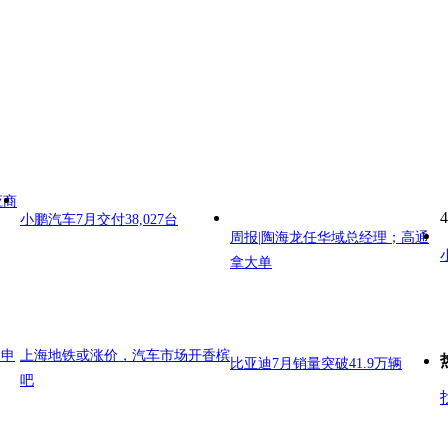
应商
4
小鹏汽车7月交付38,027台
周报|陶海龙任华域总经理；高通
拿大单
日申
上海地铁或涨价，汽车市场开香槟
比亚迪7月销量突破41.9万辆
吧