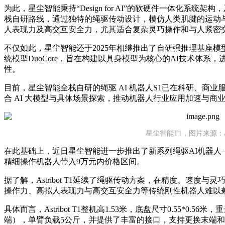
为此，星尘智能秉持“Design for AI”的软硬件一体化系统
栈自研路线，通过独特的绳驱传动设计，模仿人类肌腱的运动
人表现力及高交互安全力，尤其适合复杂灵巧操作和与人紧密
不仅如此，星尘智能还于2025年相继推出了自研强推理基座模型
统模型DuoCore，旨在构建以具身模型为核心的AI技术体系
性。
目前，星尘智能全栈自研的绳驱 AI 机器人S1已在科研、商
合 AI 大模型与具体场景探索，推动机器人行业应用加速与商
星尘智能T1，图片来源
在此基础上，近日星尘智能进一步推出了新系列绳驱AI机器人——As
精细操作机器人带入9万元内价格区间。
据了解，Astribot T1延续了绳驱传动方案，在精度、速度
操作力、高拟人表现力与高交互安全力等传统刚性机器人难以
具体而言，Astribot T1整机高1.53米，底盘尺寸0.55*0.5
端），单臂负载5公斤，并提供了丰富的接口，支持更换末端和算力背