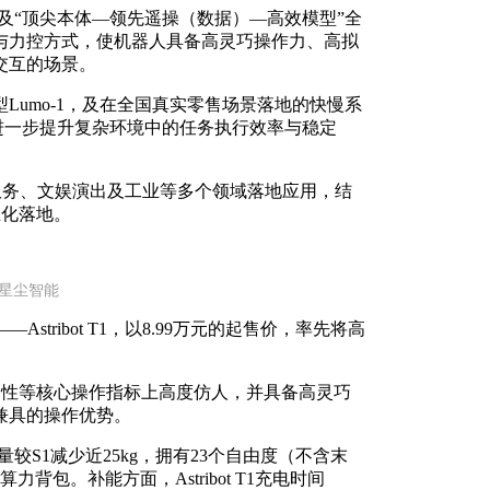
架构，及“顶尖本体—领先遥操（数据）—高效模型”全
与力控方式，使机器人具备高灵巧操作力、高拟
交互的场景。
Lumo-1，及在全国真实零售场景落地的快慢系
，进一步提升复杂环境中的任务执行效率与稳定
业服务、文娱演出及工业等多个领域落地应用，结
业化落地。
：星尘智能
tribot T1，以8.99万元的起售价，率先将高
与灵巧性等核心操作指标上高度仿人，并具备高灵巧
兼具的操作优势。
6米，重量较S1减少近25kg，拥有23个自由度（不含末
包。补能方面，Astribot T1充电时间