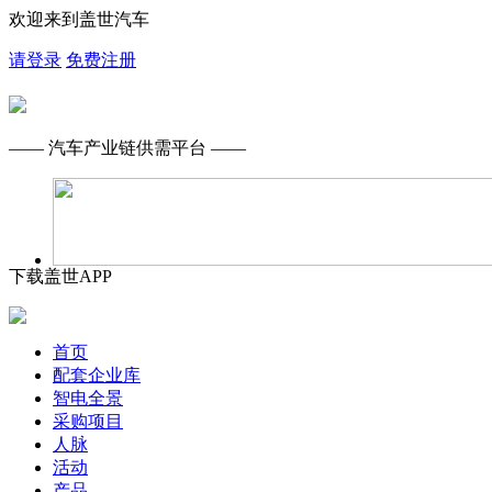
欢迎来到盖世汽车
请登录
免费注册
—— 汽车产业链供需平台 ——
下载盖世APP
首页
配套企业库
智电全景
采购项目
人脉
活动
产品