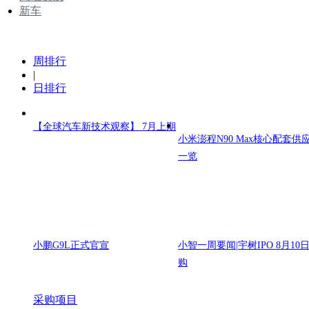
新车
周排行
|
日排行
【全球汽车新技术观察】 7月上期
小米澎程N90 Max核心配套供
一览
小鹏G9L正式官宣
小智一周要闻|宇树IPO 8月10
购
采购项目