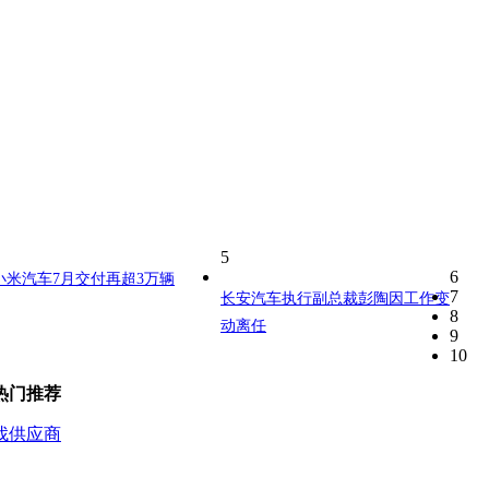
5
6
小米汽车7月交付再超3万辆
7
长安汽车执行副总裁彭陶因工作变
8
动离任
9
10
热门推荐
找供应商