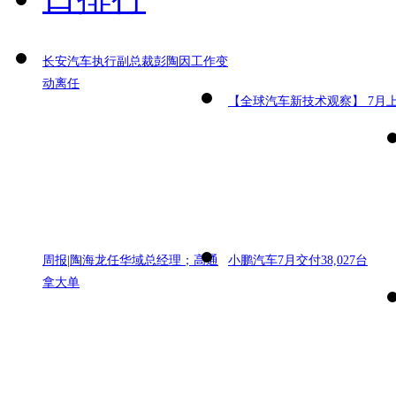
长安汽车执行副总裁彭陶因工作变
动离任
【全球汽车新技术观察】 7月
周报|陶海龙任华域总经理；高通
小鹏汽车7月交付38,027台
拿大单