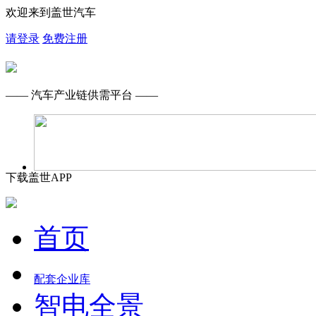
欢迎来到盖世汽车
请登录
免费注册
—— 汽车产业链供需平台 ——
下载盖世APP
首页
配套企业库
智电全景