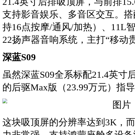
21.4英寸后排吸顶屏，与前排‌1
支持影音娱乐、多音区交互。搭
持16点按摩/通风/加热）、11
22扬声器音响系统‌，主打“移动
深蓝S09
虽然深蓝S09全系标配21.4英
的后驱Max版（23.99万元）指
这块吸顶屏的分辨率达到3K，
力非常强。支持鸿蒙座舱多设备