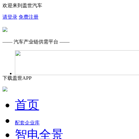
欢迎来到盖世汽车
请登录
免费注册
—— 汽车产业链供需平台 ——
下载盖世APP
首页
配套企业库
智电全景