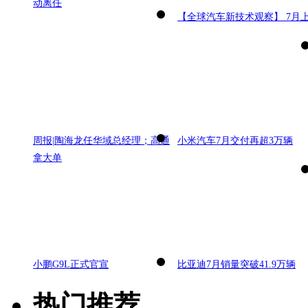
动离任
【全球汽车新技术观察】 7月
周报|陶海龙任华域总经理；高通
小米汽车7月交付再超3万辆
拿大单
小鹏G9L正式官宣
比亚迪7月销量突破41.9万辆
热门推荐