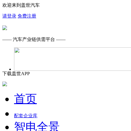
欢迎来到盖世汽车
请登录
免费注册
—— 汽车产业链供需平台 ——
下载盖世APP
首页
配套企业库
智电全景