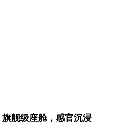
旗舰级座舱，感官沉浸