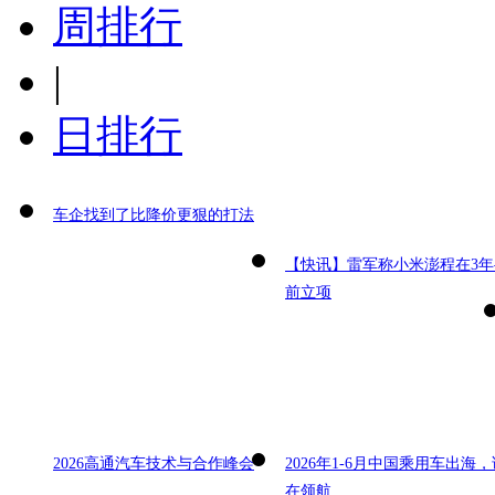
周排行
|
日排行
车企找到了比降价更狠的打法
【快讯】雷军称小米澎程在3年
前立项
2026高通汽车技术与合作峰会
2026年1-6月中国乘用车出海，
在领航