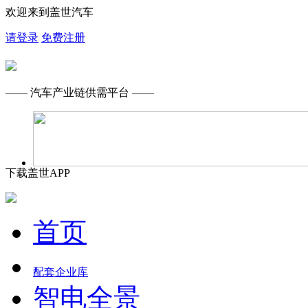
欢迎来到盖世汽车
请登录
免费注册
—— 汽车产业链供需平台 ——
下载盖世APP
首页
配套企业库
智电全景