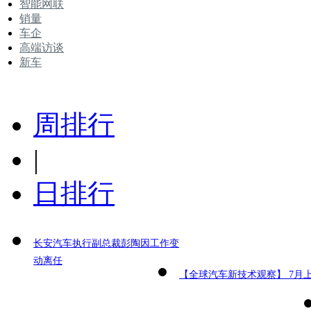
智能网联
销量
车企
高端访谈
新车
周排行
|
日排行
长安汽车执行副总裁彭陶因工作变
动离任
【全球汽车新技术观察】 7月