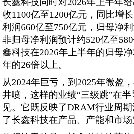
长鑫科技同时对2026年上半年
收1100亿至1200亿元，同比增长61
利润660亿至750亿元，归母净利
非归母净利润预计约520亿至5
鑫科技在2026年上半年的归母净
年的26倍以上。
从2024年巨亏，到2025年微盈
井喷，这样的业绩“三级跳”在
见。它既反映了DRAM行业周
了长鑫科技在产品、产能和市场