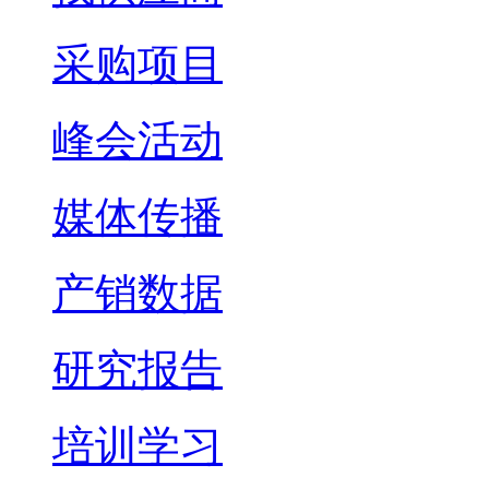
采购项目
峰会活动
媒体传播
产销数据
研究报告
培训学习