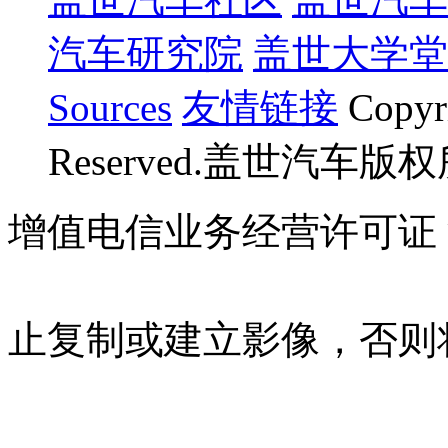
汽车研究院
盖世大学堂
Sources
友情链接
Copyr
Reserved.盖世汽车版
增值电信业务经营许可证 沪B
07023350号
沪公网安备 310
止复制或建立影像，否则