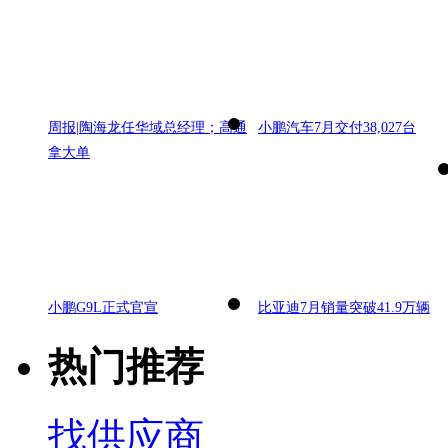
周报|陶海龙任华域总经理；高通
小鹏汽车7月交付38,027台
拿大单
小鹏G9L正式官宣
比亚迪7月销量突破41.9万辆
热门推荐
找供应商