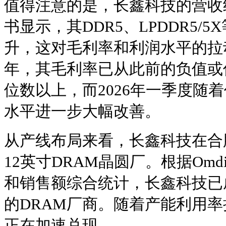
值得注意的是，长鑫科技的营收
书显示，其DDR5、LPDDR5/
升，这对毛利率和利润水平的拉动
年，其毛利率已从此前的负值或
位数以上，而2026年一季度随
水平进一步大幅改善。
从产线布局来看，长鑫科技在合
12英寸DRAM晶圆厂。根据Om
和销售额综合统计，长鑫科技已
的DRAM厂商。随着产能利用
正在加速兑现。