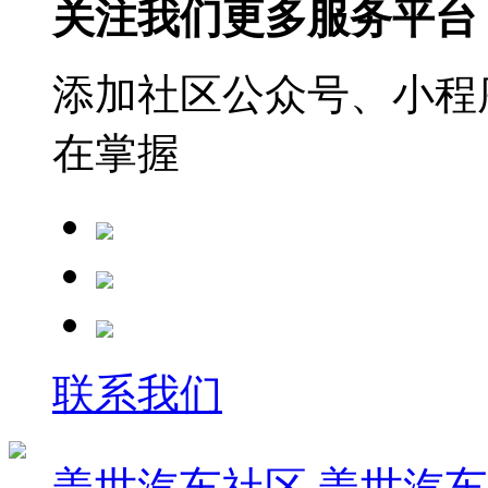
关注我们更多服务平台
添加社区公众号、小程序
在掌握
联系我们
盖世汽车社区
盖世汽车