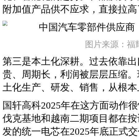
附加值产品供不应求，直接拉高
图片来源：福
第三是本土化深耕。过去依靠出
贵、周期长，利润被层层压缩。
土化生产、研发、销售，从根本
国轩高科2025年在这方面动作
伐克基地和越南二期项目都在按
发的统一电芯在2025年底正式