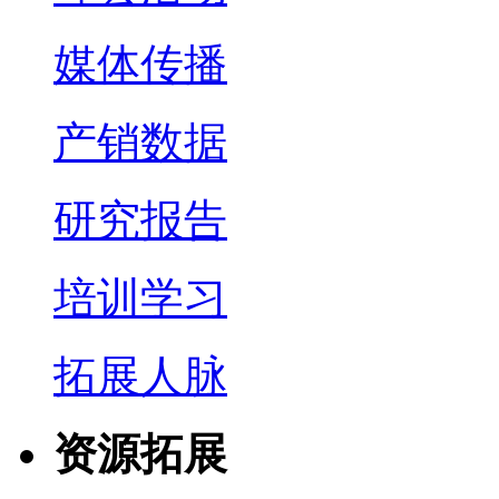
媒体传播
产销数据
研究报告
培训学习
拓展人脉
资源拓展