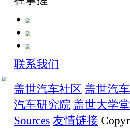
联系我们
盖世汽车社区
盖世汽车
汽车研究院
盖世大学堂
Sources
友情链接
Copyr