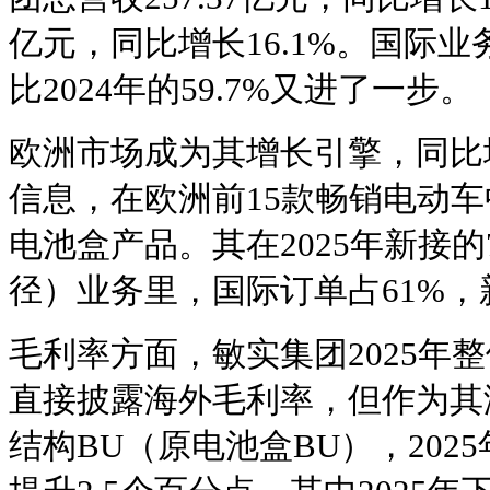
亿元，同比增长16.1%。国际业
比2024年的59.7%又进了一步。
欧洲市场成为其增长引擎，同比增
信息，在欧洲前15款畅销电动车
电池盒产品。其在2025年新接的
径）业务里，国际订单占61%，
毛利率方面，敏实集团2025年
直接披露海外毛利率，但作为其
结构BU（原电池盒BU），2025