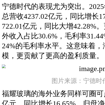
宁德时代的表现尤为突出。202
总营收4237.02亿元，同比增长1
722.01亿元，同比大增42.2
外收入占比30.6%，毛利率31.
24%的毛利率水平。这意味着
模，更贡献了更高的盈利质量。
图片来源：宁德时
福耀玻璃的海外业务同样可圈可点。2
亿元，同比增长16.65%，归母净