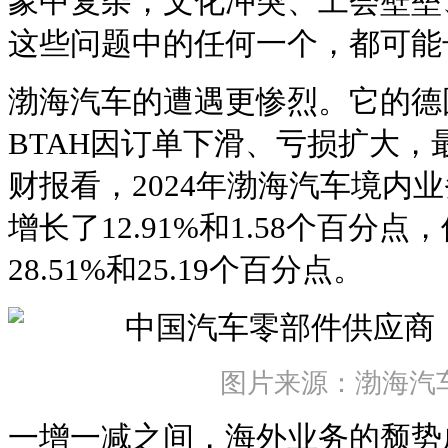
象中复杂，文化冲突、工会壁垒
这些问题中的任何一个，都可能
渤海汽车的遭遇更惨烈。它的德
BTAH因订单下滑、亏损扩大
财报看，2024年渤海汽车境内
增长了12.91%和1.58个百分
28.51%和25.19个百分点。
图片来源：渤海汽
一增一减之间，海外业务的颓势