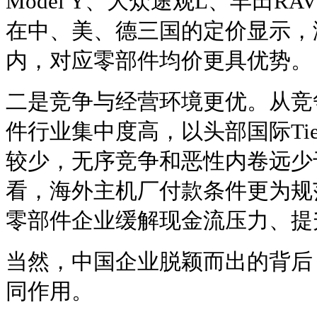
Model Y、大众途观L、丰田R
在中、美、德三国的定价显示，
内，对应零部件均价更具优势。
二是竞争与经营环境更优。从竞
件行业集中度高，以头部国际Tie
较少，无序竞争和恶性内卷远少
看，海外主机厂付款条件更为规
零部件企业缓解现金流压力、提
当然，中国企业脱颖而出的背后
同作用。