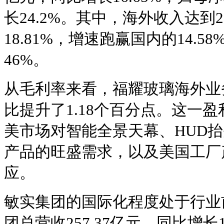
长24.2%。其中，海外收入达到2
18.81%，增速跑赢国内的14.
46%。
从毛利率来看，福耀玻璃海外业务
比提升了1.18个百分点。这一
美市场对智能全景天幕、HUD
产品的旺盛需求，以及美国工厂
应。
敏实集团的国际化程度处于行业前
团总营收257.37亿元，同比增长1