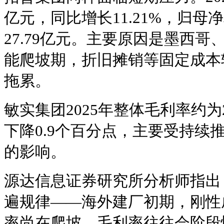
亿元，同比增长11.21%，归母净
27.79亿元。主要原因是墨西
能爬坡期，折旧摊销等固定成本
拖累。
敏实集团2025年整体毛利率约为28
下降0.9个百分点，主要受持续
的影响。
源达信息证券研究所分析师指出
遍规律——海外建厂初期，刚性
率尚在爬坡，毛利率往往会阶段