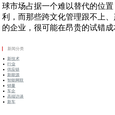
球市场占据一个难以替代的位置
利，而那些跨文化管理跟不上、
的企业，很可能在昂贵的试错成
新闻分类
新技术
行业
供应链
新能源
智能网联
销量
车企
高端访谈
新车