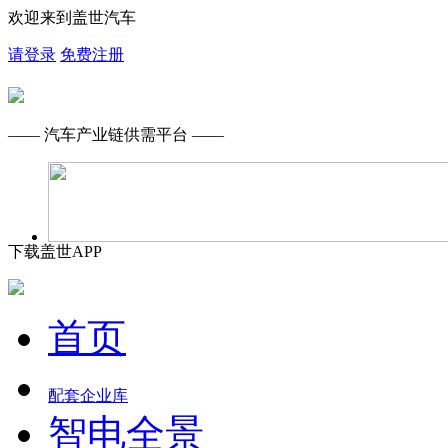
欢迎来到盖世汽车
请登录
免费注册
—— 汽车产业链供需平台 ——
下载盖世APP
首页
配套企业库
智电全景