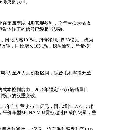
获得更多认可。
企业在第四季度同步实现盈利，全年亏损大幅收
但集体转正的信号已经相当明确。
，同比大增101%，归母净利润5.38亿元，成为
万辆，同比增长103.1%，稳居新势力销量榜
局8万至20万元价格区间，综合毛利率提升至
本控制能力，2026年锚定105万辆销量目
利拐点的双重突破。
5年全年营收767.2亿元，同比增长87.7%；净
其中，平价车型MONA M03贡献超过四成的销量，叠
。
净利润达1.22亿元，汽车毛利率攀升至18%。