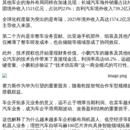
其他车企的海外布局同样在加速兑现：长城汽车海外销量占比约
团境外收入1521亿元，占比约23%；吉利汽车境外收入739.2亿
全球化程度最为突出的是奇瑞，2025年境外收入高达1574.2
主导收入来源。
第二个方向是非整车业务贡献。比亚迪手机部件、组装及其他产
仅摊薄了整车研发成本，也在储能等领域形成了协同效应。
此外，技术授权也开始显现财务价值。小鹏汽车的服务及其他收入
众汽车的技术合作带来了直接现金流，利润率高达68.2%，远超
键变量。小鹏初步验证了“技术供应商”这一商业模式的可行性
赛力斯作为华为引望的重要股东，随着乾崑智驾合作车型规模
搭载权益。
车企开拓多元业务的意义，远不止于增厚当期利润。在卖车越
汽车业务，成为车企平滑周期波动、改善盈利结构的重要抓手
这也解释了为什么越来越多车企积极布局机器人、低空经济等
机器人业务；理想汽车自研马赫100芯片并向具身智能领域拓