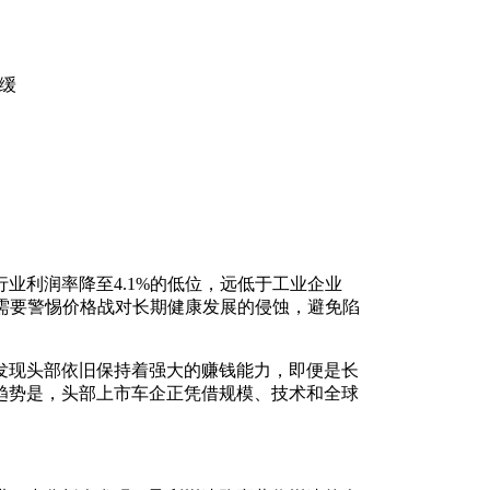
放缓
行业利润率降至4.1%的低位，远低于工业企业
业需要警惕价格战对长期健康发展的侵蚀，避免陷
却发现头部依旧保持着强大的赚钱能力，即便是长
趋势是，头部上市车企正凭借规模、技术和全球