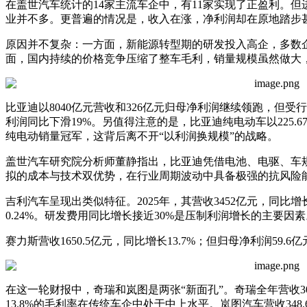
在盖世汽车统计的14家主流车企中，有11家实现了正盈利。
业并不多。更普遍的情况是，收入在涨，净利润却在原地踏步
原因并不复杂：一方面，新能源转型期的研发投入高企，多数
面，国内持续的价格竞争压缩了整车毛利，销量规模虽然做大
比亚迪以8040亿元营收和326亿元归母净利润继续领跑，但受
利润同比下滑19%。另值得注意的是，比亚迪纯电动车以225.6
纯电动销量冠军，这背后离不开“以利润换规模”的战略。
盖世汽车研究院分析师董静指出，比亚迪凭借电池、电驱、车
拟的成本与技术双优势，在行业周期波动中具备极强的抗风险
吉利汽车呈现出类似特征。2025年，其营收3452亿元，同比增长
0.24%。研发费用同比增长接近30%是压制利润增长的主要因素
赛力斯营收1650.5亿元，同比增长13.7%；但归母净利润59
在这一轮财报中，奇瑞和岚图是两张“新面孔”。奇瑞全年营收30
13.8%的毛利率在传统车企中处于中上水平。岚图汽车营收348.