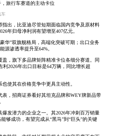
汽车
师指出，比亚迪尽管短期面临国内竞争及原材料
26年归母净利润有望增至407亿元。
+豪华”双旗舰格局，高端化突破可期；出口业务
新能源渗透率提升至64%。
覆盖，旗下多品牌矩阵精准卡位各细分赛道。同
利2026年出口目标是64万辆，同比增长超
系也使其在价格竞争中更具主动性。
代表，招商证券看好其坦克品牌和WEY牌新品带
。
爆发潜力的企业之一。其2026年冲刺百万销量
能够成功，有望完成从“黑马”到“巨头”的关键