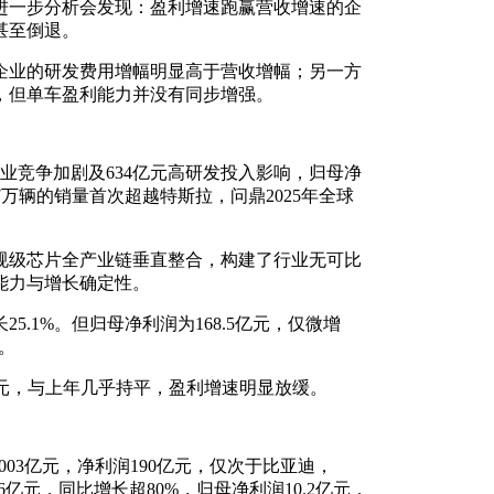
但进一步分析会发现：盈利增速跑赢营收增速的企
甚至倒退。
企业的研发费用增幅明显高于营收增幅；另一方
，但单车盈利能力并没有同步增强。
行业竞争加剧及634亿元高研发投入影响，归母净
7万辆的销量首次超越特斯拉，问鼎2025年全球
规级芯片全产业链垂直整合，构建了行业无可比
能力与增长确定性。
25.1%。但归母净利润为168.5亿元，仅微增
。
.6亿元，与上年几乎持平，盈利增速明显放缓。
03亿元，净利润190亿元，仅次于比亚迪，
6亿元，同比增长超80%，归母净利润10.2亿元，