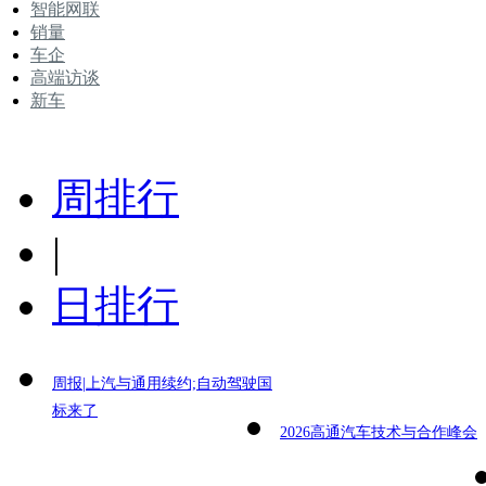
智能网联
销量
车企
高端访谈
新车
周排行
|
日排行
周报|上汽与通用续约;自动驾驶国
标来了
2026高通汽车技术与合作峰会