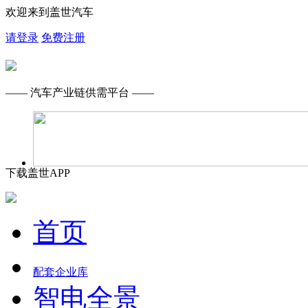
欢迎来到盖世汽车
请登录
免费注册
—— 汽车产业链供需平台 ——
下载盖世APP
首页
配套企业库
智电全景