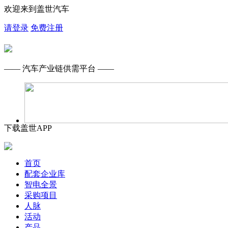
欢迎来到盖世汽车
请登录
免费注册
—— 汽车产业链供需平台 ——
下载盖世APP
首页
配套企业库
智电全景
采购项目
人脉
活动
产品