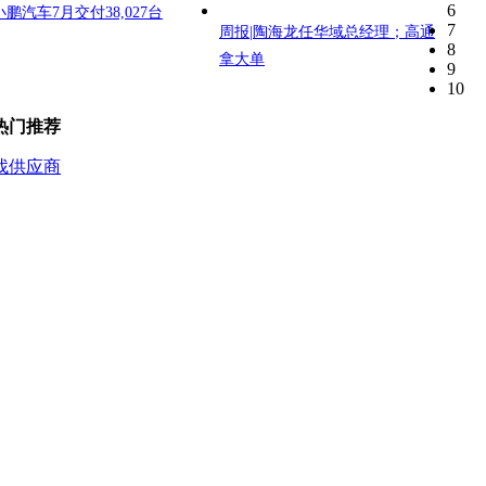
6
小鹏汽车7月交付38,027台
7
周报|陶海龙任华域总经理；高通
8
拿大单
9
10
热门推荐
找供应商