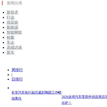
新闻分类
新技术
行业
供应链
新能源
智能网联
销量
车企
高端访谈
新车
周排行
|
日排行
长安汽车执行副总裁彭陶因工作变
2026全球汽车零部件供应商百
动离任
出炉！