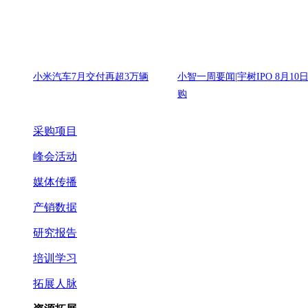
小米汽车7月交付再超3万辆
小智一周要闻|宇树IPO 8月10
购
采购项目
峰会活动
媒体传播
产销数据
研究报告
培训学习
拓展人脉