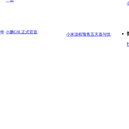
一览
日申
小鹏G9L正式官宣
小米澎程预售五天喜与忧