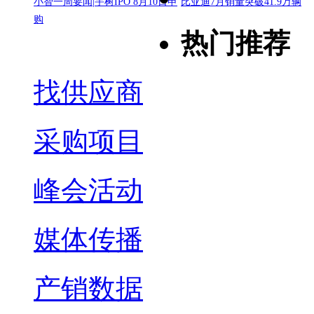
小智一周要闻|宇树IPO 8月10日申
比亚迪7月销量突破41.9万辆
购
热门推荐
找供应商
采购项目
峰会活动
媒体传播
产销数据