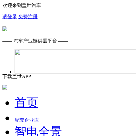
欢迎来到盖世汽车
请登录
免费注册
—— 汽车产业链供需平台 ——
下载盖世APP
首页
配套企业库
智电全景