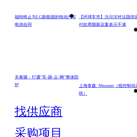
福特终止与LG新能源的电动汽车
【环球车市】沃尔沃对法国供
电池合同
付款周期新议案表示不满
关泰璐：打通“车-路-云-网”整体防
护
上海拿森: Nbooster（线控制动
统）
找供应商
采购项目