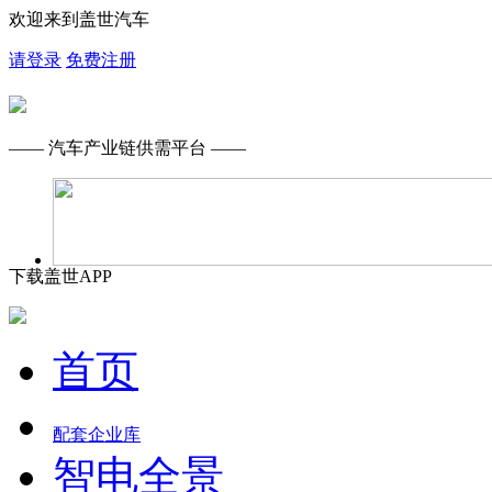
欢迎来到盖世汽车
请登录
免费注册
—— 汽车产业链供需平台 ——
下载盖世APP
首页
配套企业库
智电全景