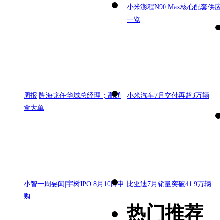
小米澎程N90 Max核心配套供
一览
周报|陶海龙任华域总经理；高通
小米汽车7月交付再超3万辆
拿大单
小智一周要闻|宇树IPO 8月10日申
比亚迪7月销量突破41.9万辆
购
热门推荐