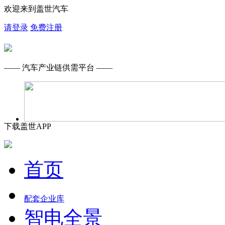
欢迎来到盖世汽车
请登录
免费注册
—— 汽车产业链供需平台 ——
下载盖世APP
首页
配套企业库
智电全景