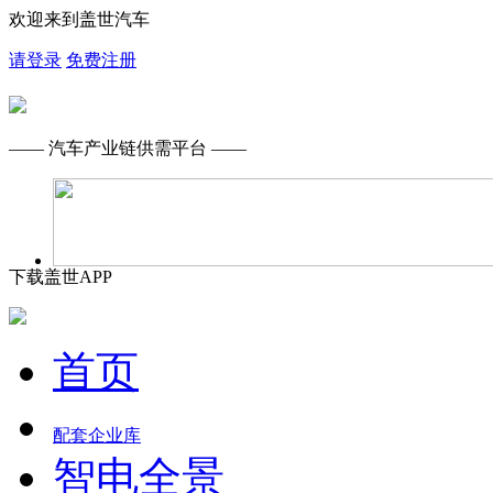
欢迎来到盖世汽车
请登录
免费注册
—— 汽车产业链供需平台 ——
下载盖世APP
首页
配套企业库
智电全景