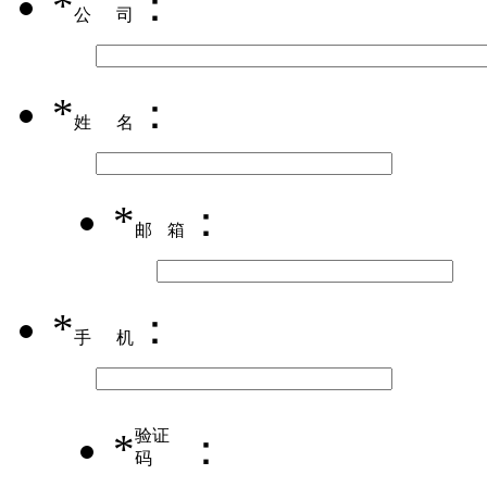
*
：
公司
*
：
姓名
*
：
邮箱
*
：
手机
*
验证
：
码