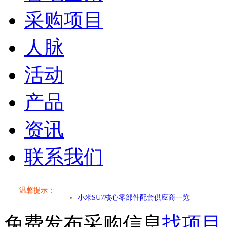
采购项目
人脉
活动
产品
资讯
联系我们
小米SU7核心零部件配套供应商一览
温馨提示：
乐道L60核心零部件配套供应商一览
免费发布采购信息
找项目
第二代 AION V核心零部件配套供应商一览