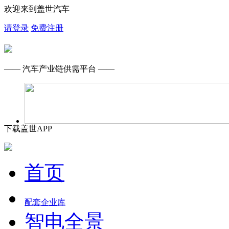
欢迎来到盖世汽车
请登录
免费注册
—— 汽车产业链供需平台 ——
下载盖世APP
首页
配套企业库
智电全景