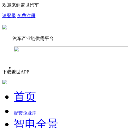
欢迎来到盖世汽车
请登录
免费注册
—— 汽车产业链供需平台 ——
下载盖世APP
首页
配套企业库
智电全景