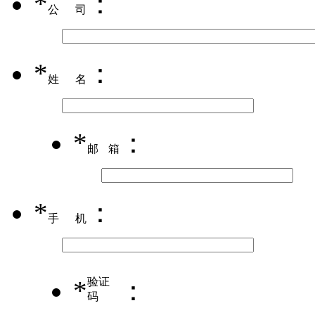
*
：
公司
*
：
姓名
*
：
邮箱
*
：
手机
*
验证
：
码