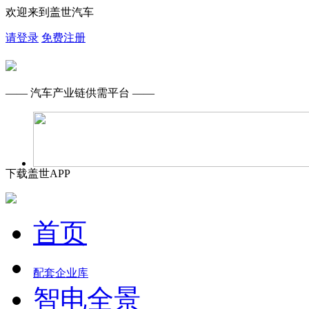
欢迎来到盖世汽车
请登录
免费注册
—— 汽车产业链供需平台 ——
下载盖世APP
首页
配套企业库
智电全景