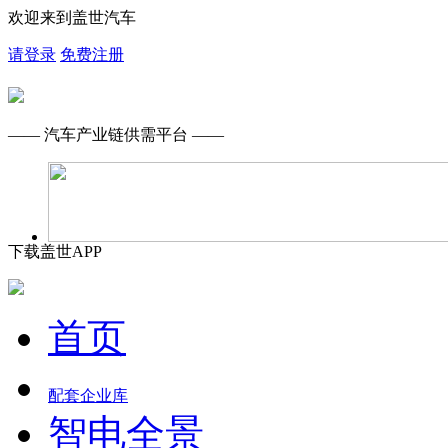
欢迎来到盖世汽车
请登录
免费注册
—— 汽车产业链供需平台 ——
下载盖世APP
首页
配套企业库
智电全景