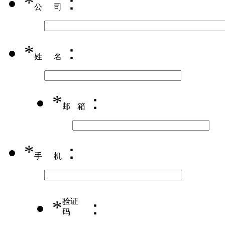
*
：
公司
*
：
姓名
*
：
邮箱
*
：
手机
*
验证
：
码