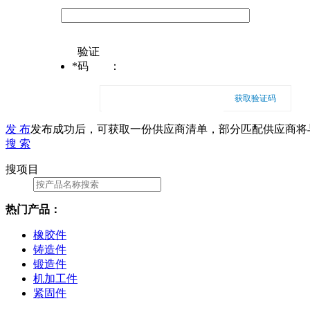
验证
*
码
：
获取验证码
发 布
发布成功后，可获取一份供应商清单，部分匹配供应商将
搜 索
搜项目
热门产品：
橡胶件
铸造件
锻造件
机加工件
紧固件