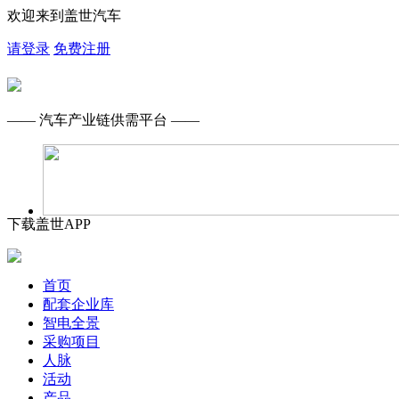
欢迎来到盖世汽车
请登录
免费注册
—— 汽车产业链供需平台 ——
下载盖世APP
首页
配套企业库
智电全景
采购项目
人脉
活动
产品