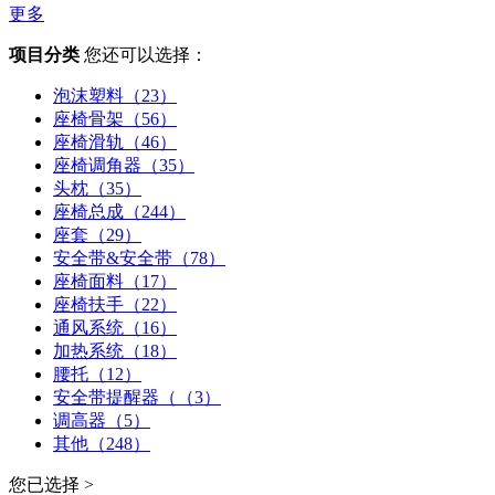
更多
项目分类
您还可以选择：
泡沫塑料（23）
座椅骨架（56）
座椅滑轨（46）
座椅调角器（35）
头枕（35）
座椅总成（244）
座套（29）
安全带&安全带（78）
座椅面料（17）
座椅扶手（22）
通风系统（16）
加热系统（18）
腰托（12）
安全带提醒器（（3）
调高器（5）
其他（248）
您已选择 >