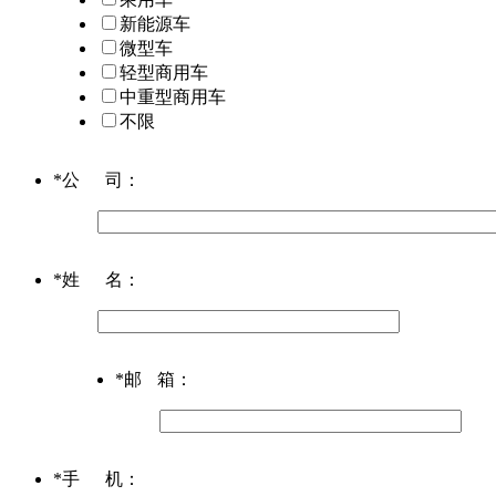
新能源车
微型车
轻型商用车
中重型商用车
不限
*
公司
：
*
姓名
：
*
邮箱
：
*
手机
：