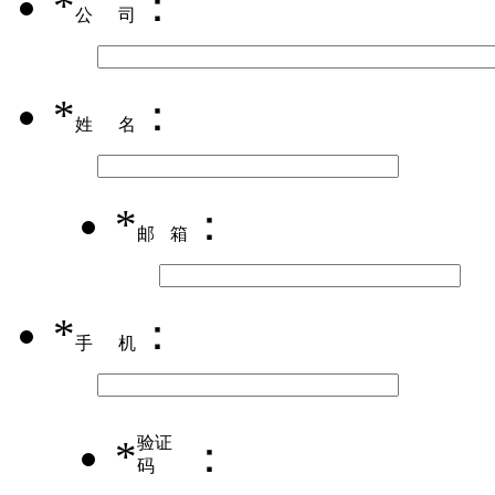
*
：
公司
*
：
姓名
*
：
邮箱
*
：
手机
*
验证
：
码