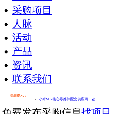
采购项目
人脉
活动
产品
资讯
联系我们
小米SU7核心零部件配套供应商一览
温馨提示：
乐道L60核心零部件配套供应商一览
免费发布采购信息
找项目
第二代 AION V核心零部件配套供应商一览