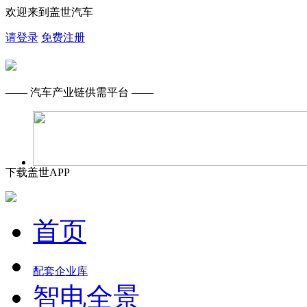
欢迎来到盖世汽车
请登录
免费注册
—— 汽车产业链供需平台 ——
下载盖世APP
首页
配套企业库
智电全景