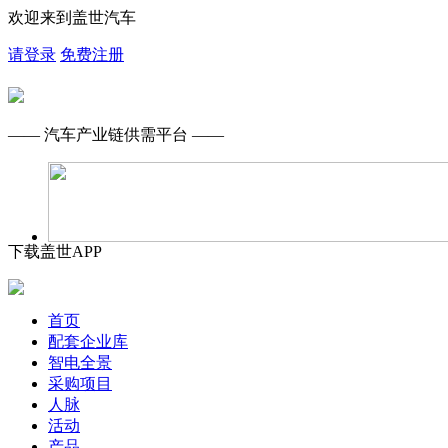
欢迎来到盖世汽车
请登录
免费注册
—— 汽车产业链供需平台 ——
下载盖世APP
首页
配套企业库
智电全景
采购项目
人脉
活动
产品