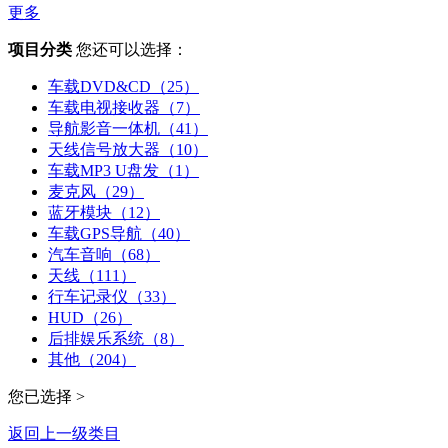
更多
项目分类
您还可以选择：
车载DVD&CD（25）
车载电视接收器（7）
导航影音一体机（41）
天线信号放大器（10）
车载MP3 U盘发（1）
麦克风（29）
蓝牙模块（12）
车载GPS导航（40）
汽车音响（68）
天线（111）
行车记录仪（33）
HUD（26）
后排娱乐系统（8）
其他（204）
您已选择 >
返回上一级类目