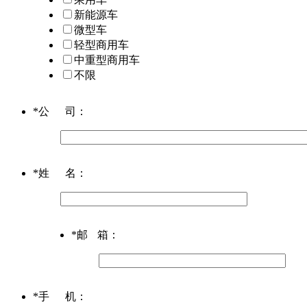
新能源车
微型车
轻型商用车
中重型商用车
不限
*
公司
：
*
姓名
：
*
邮箱
：
*
手机
：