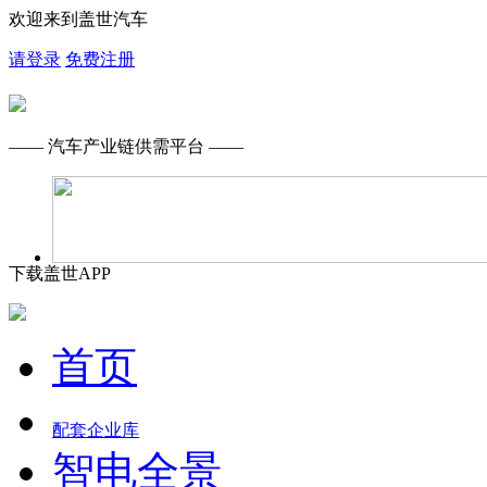
欢迎来到盖世汽车
请登录
免费注册
—— 汽车产业链供需平台 ——
下载盖世APP
首页
配套企业库
智电全景