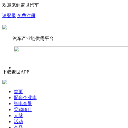
欢迎来到盖世汽车
请登录
免费注册
—— 汽车产业链供需平台 ——
下载盖世APP
首页
配套企业库
智电全景
采购项目
人脉
活动
产品