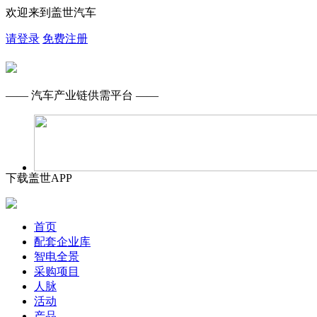
欢迎来到盖世汽车
请登录
免费注册
—— 汽车产业链供需平台 ——
下载盖世APP
首页
配套企业库
智电全景
采购项目
人脉
活动
产品