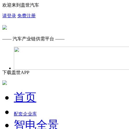
欢迎来到盖世汽车
请登录
免费注册
—— 汽车产业链供需平台 ——
下载盖世APP
首页
配套企业库
智电全景