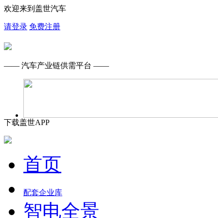
欢迎来到盖世汽车
请登录
免费注册
—— 汽车产业链供需平台 ——
下载盖世APP
首页
配套企业库
智电全景