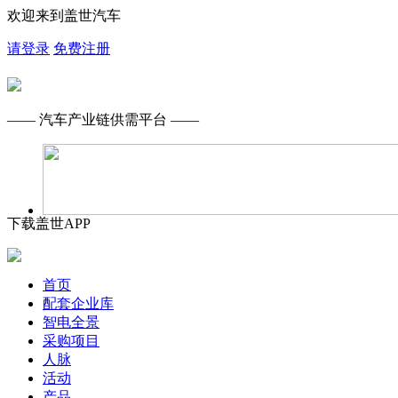
欢迎来到盖世汽车
请登录
免费注册
—— 汽车产业链供需平台 ——
下载盖世APP
首页
配套企业库
智电全景
采购项目
人脉
活动
产品