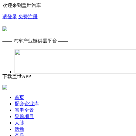
欢迎来到盖世汽车
请登录
免费注册
—— 汽车产业链供需平台 ——
下载盖世APP
首页
配套企业库
智电全景
采购项目
人脉
活动
产品